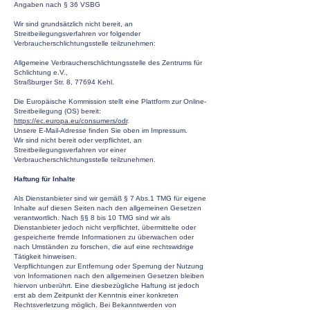
Angaben nach § 36 VSBG
Wir sind grundsätzlich nicht bereit, an
Streitbeilegungsverfahren vor folgender
Verbraucherschlichtungsstelle teilzunehmen:
Allgemeine Verbraucherschlichtungsstelle des Zentrums für
Schlichtung e.V.,
Straßburger Str. 8, 77694 Kehl.
Die Europäische Kommission stellt eine Plattform zur Online-
Streitbeilegung (OS) bereit:
https://ec.europa.eu/consumers/odr
.
Unsere E-Mail-Adresse finden Sie oben im Impressum.
Wir sind nicht bereit oder verpflichtet, an
Streitbeilegungsverfahren vor einer
Verbraucherschlichtungsstelle teilzunehmen.
Haftung für Inhalte
Als Dienstanbieter sind wir gemäß § 7 Abs.1 TMG für eigene
Inhalte auf diesen Seiten nach den allgemeinen Gesetzen
verantwortlich. Nach §§ 8 bis 10 TMG sind wir als
Dienstanbieter jedoch nicht verpflichtet, übermittelte oder
gespeicherte fremde Informationen zu überwachen oder
nach Umständen zu forschen, die auf eine rechtswidrige
Tätigkeit hinweisen.
Verpflichtungen zur Entfernung oder Sperrung der Nutzung
von Informationen nach den allgemeinen Gesetzen bleiben
hiervon unberührt. Eine diesbezügliche Haftung ist jedoch
erst ab dem Zeitpunkt der Kenntnis einer konkreten
Rechtsverletzung möglich. Bei Bekanntwerden von