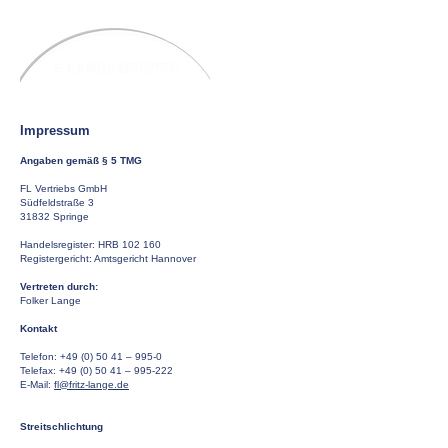
Impressum
Angaben gemäß § 5 TMG
FL Vertriebs GmbH
Südfeldstraße 3
31832 Springe
Handelsregister: HRB 102 160
Registergericht: Amtsgericht Hannover
Vertreten durch:
Folker Lange
Kontakt
Telefon:
+49 (0) 50 41
– 995-0
Telefax: +49 (0) 50 41 – 995-222
E-Mail:
fl@fritz-lange.de
Streitschlichtung