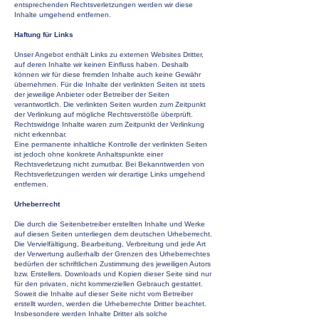
entsprechenden Rechtsverletzungen werden wir diese
Inhalte umgehend entfernen.
Haftung für Links
Unser Angebot enthält Links zu externen Websites Dritter,
auf deren Inhalte wir keinen Einfluss haben. Deshalb
können wir für diese fremden Inhalte auch keine Gewähr
übernehmen. Für die Inhalte der verlinkten Seiten ist stets
der jeweilige Anbieter oder Betreiber der Seiten
verantwortlich. Die verlinkten Seiten wurden zum Zeitpunkt
der Verlinkung auf mögliche Rechtsverstöße überprüft.
Rechtswidrige Inhalte waren zum Zeitpunkt der Verlinkung
nicht erkennbar.
Eine permanente inhaltliche Kontrolle der verlinkten Seiten
ist jedoch ohne konkrete Anhaltspunkte einer
Rechtsverletzung nicht zumutbar. Bei Bekanntwerden von
Rechtsverletzungen werden wir derartige Links umgehend
entfernen.
Urheberrecht
Die durch die Seitenbetreiber erstellten Inhalte und Werke
auf diesen Seiten unterliegen dem deutschen Urheberrecht.
Die Vervielfältigung, Bearbeitung, Verbreitung und jede Art
der Verwertung außerhalb der Grenzen des Urheberrechtes
bedürfen der schriftlichen Zustimmung des jeweiligen Autors
bzw. Erstellers. Downloads und Kopien dieser Seite sind nur
für den privaten, nicht kommerziellen Gebrauch gestattet.
Soweit die Inhalte auf dieser Seite nicht vom Betreiber
erstellt wurden, werden die Urheberrechte Dritter beachtet.
Insbesondere werden Inhalte Dritter als solche