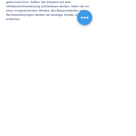
gekennzeichnet. Sollten Sie trotzdem auf eine
Urheberrechtsverletzung aufmerksam werden, bitten wir um
einen entsprechenden Hinweis. Bei Bekanntwerden von
Rechtsverletzungen werden wir derartige Inhalte umgehend
entfernen.
Südfeldstraße 3
31832 Springe
Tel.: 05041 / 995-0
Fax: 05041 / 995-222
E-Mail:
fl@fritz-lange.de
Fritz Lange GmbH
Datenschutz
erklärung
Impressum
AGB
Ilsetraud Just
Zulassungsdienst GmbH
Datenschutz
erklärung
Impressum
AGB