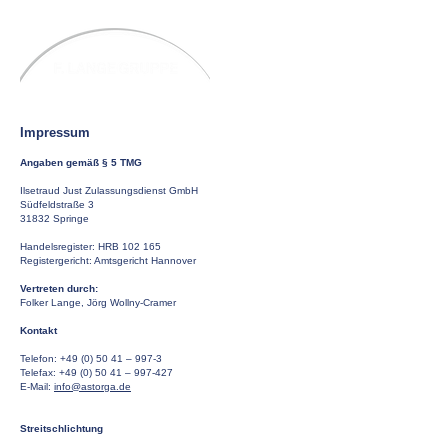
Impressum
Angaben gemäß § 5 TMG
Ilsetraud Just Zulassungsdienst GmbH
Südfeldstraße 3
31832 Springe
Handelsregister: HRB 102 165
Registergericht: Amtsgericht Hannover
Vertreten durch:
Folker Lange, Jörg Wollny-Cramer
Kontakt
Telefon:
+49 (0) 50 41
– 997-3
Telefax: +49 (0) 50 41 – 997-427
E-Mail:
info@astorga.de
Streitschlichtung