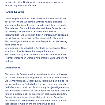
entsprechenden Rechtsverletzungen werden wir diese
Inhalte umgehend entfernen.
Haftung für Links
Unser Angebot enthält Links zu externen Websites Dritter,
auf deren Inhalte wir keinen Einfluss haben. Deshalb
können wir für diese fremden Inhalte auch keine Gewähr
übernehmen. Für die Inhalte der verlinkten Seiten ist stets
der jeweilige Anbieter oder Betreiber der Seiten
verantwortlich. Die verlinkten Seiten wurden zum Zeitpunkt
der Verlinkung auf mögliche Rechtsverstöße überprüft.
Rechtswidrige Inhalte waren zum Zeitpunkt der Verlinkung
nicht erkennbar.
Eine permanente inhaltliche Kontrolle der verlinkten Seiten
ist jedoch ohne konkrete Anhaltspunkte einer
Rechtsverletzung nicht zumutbar. Bei Bekanntwerden von
Rechtsverletzungen werden wir derartige Links umgehend
entfernen.
Urheberrecht
Die durch die Seitenbetreiber erstellten Inhalte und Werke
auf diesen Seiten unterliegen dem deutschen Urheberrecht.
Die Vervielfältigung, Bearbeitung, Verbreitung und jede Art
der Verwertung außerhalb der Grenzen des Urheberrechtes
bedürfen der schriftlichen Zustimmung des jeweiligen Autors
bzw. Erstellers. Downloads und Kopien dieser Seite sind nur
für den privaten, nicht kommerziellen Gebrauch gestattet.
Soweit die Inhalte auf dieser Seite nicht vom Betreiber
erstellt wurden, werden die Urheberrechte Dritter beachtet.
Insbesondere werden Inhalte Dritter als solche