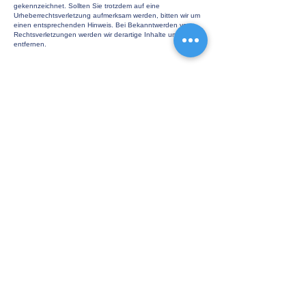
gekennzeichnet. Sollten Sie trotzdem auf eine
Urheberrechtsverletzung aufmerksam werden, bitten wir um
einen entsprechenden Hinweis. Bei Bekanntwerden von
Rechtsverletzungen werden wir derartige Inhalte umgehend
entfernen.
Südfeldstraße 3
31832 Springe
Tel.: 05041 / 995-0
Fax: 05041 / 995-222
E-Mail:
fl@fritz-lange.de
Fritz Lange GmbH
Datenschutz
erklärung
Impressum
AGB
Ilsetraud Just
Zulassungsdienst GmbH
Datenschutz
erklärung
Impressum
AGB