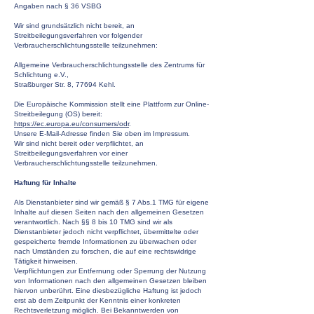
Angaben nach § 36 VSBG
Wir sind grundsätzlich nicht bereit, an
Streitbeilegungsverfahren vor folgender
Verbraucherschlichtungsstelle teilzunehmen:
Allgemeine Verbraucherschlichtungsstelle des Zentrums für
Schlichtung e.V.,
Straßburger Str. 8, 77694 Kehl.
Die Europäische Kommission stellt eine Plattform zur Online-
Streitbeilegung (OS) bereit:
https://ec.europa.eu/consumers/odr
.
Unsere E-Mail-Adresse finden Sie oben im Impressum.
Wir sind nicht bereit oder verpflichtet, an
Streitbeilegungsverfahren vor einer
Verbraucherschlichtungsstelle teilzunehmen.
Haftung für Inhalte
Als Dienstanbieter sind wir gemäß § 7 Abs.1 TMG für eigene
Inhalte auf diesen Seiten nach den allgemeinen Gesetzen
verantwortlich. Nach §§ 8 bis 10 TMG sind wir als
Dienstanbieter jedoch nicht verpflichtet, übermittelte oder
gespeicherte fremde Informationen zu überwachen oder
nach Umständen zu forschen, die auf eine rechtswidrige
Tätigkeit hinweisen.
Verpflichtungen zur Entfernung oder Sperrung der Nutzung
von Informationen nach den allgemeinen Gesetzen bleiben
hiervon unberührt. Eine diesbezügliche Haftung ist jedoch
erst ab dem Zeitpunkt der Kenntnis einer konkreten
Rechtsverletzung möglich. Bei Bekanntwerden von