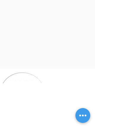
Südfeldstraße 3
31832 Springe
Tel.: 05041 / 995-0
Fax: 05041 / 995-222
E-Mail:
fl@fritz-lange.de
Fritz Lange GmbH
Datenschutz
erklärung
Impressum
AGB